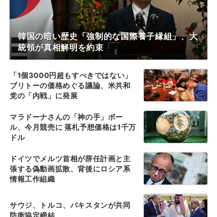
韓国の暗い歴史「強制的な国際養子縁組」、大
統領が真相解明を約束
「1個3000円超もすべきではない」
ブリトーの価格めぐる議論、米共和
党の「内戦」に発展
マラドーナさんの「神の手」ボー
ル、今月競売に 落札予想価格は1千万
ドル
ドイツでメルツ首相が辞任計画と主
張する偽動画拡散、背後にロシア系
情報工作組織
サウジ、トルコ、パキスタンが共同
防衛協定締結