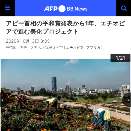
アビー首相の平和賞発表から1年、エチオピ
アで進む美化プロジェクト
2020年10月13日 8:35
発信地：アディスアベバ/エチオピア [
エチオピア
アフリカ
]
20
10
13
14
16
19
12
15
17
18
21
11
3
4
6
9
2
5
7
8
1
/21
/21
/21
/21
/21
/21
/21
/21
/21
/21
/21
/21
/21
/21
/21
/21
/21
/21
/21
/21
/21