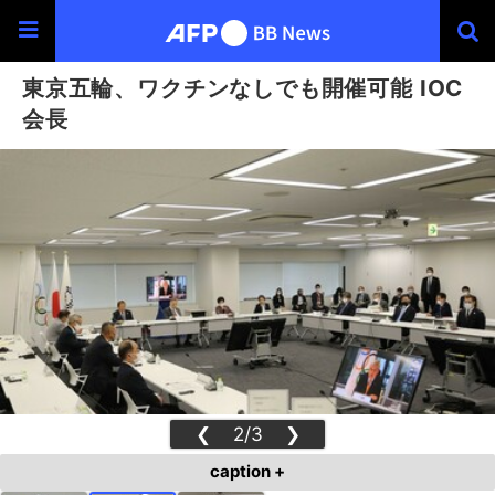
東京五輪、ワクチンなしでも開催可能 IOC
会長
❮
2/3
❯
caption +