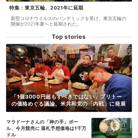
特集：東京五輪、2021年に延期
新型コロナウイルスのパンデミックを受け、東京五輪の
開催が2021年夏へと延期された。
Top stories
「1個3000円超もすべきではない」ブリトー
の価格めぐる議論、米共和党の「内戦」に発展
マラドーナさんの「神の手」ボー
ル、今月競売に 落札予想価格は1千万
ドル