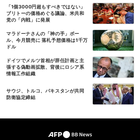
「1個3000円超もすべきではない」
ブリトーの価格めぐる議論、米共和
党の「内戦」に発展
マラドーナさんの「神の手」ボー
ル、今月競売に 落札予想価格は1千万
ドル
ドイツでメルツ首相が辞任計画と主
張する偽動画拡散、背後にロシア系
情報工作組織
サウジ、トルコ、パキスタンが共同
防衛協定締結