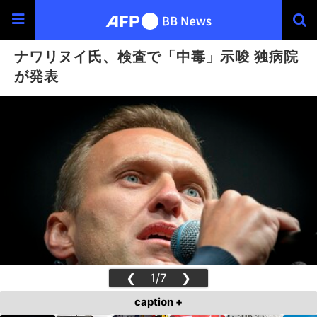
ナワリヌイ氏、検査で「中毒」示唆 独病院
が発表
❮
1/7
❯
caption +