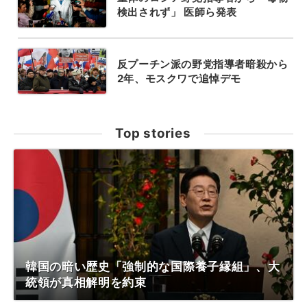
検出されず」 医師ら発表
反プーチン派の野党指導者暗殺から
2年、モスクワで追悼デモ
Top stories
韓国の暗い歴史「強制的な国際養子縁組」、大
統領が真相解明を約束