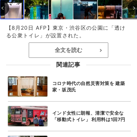
【8月20日 AFP】東京・渋谷区の公園に「透け
る公衆トイレ」が設置された。
全文を読む
>
関連記事
コロナ時代の自然災害対策を 建築
家・坂茂氏
インド女性に朗報、清潔で安全な
「移動式トイレ」 利用料は1回7円