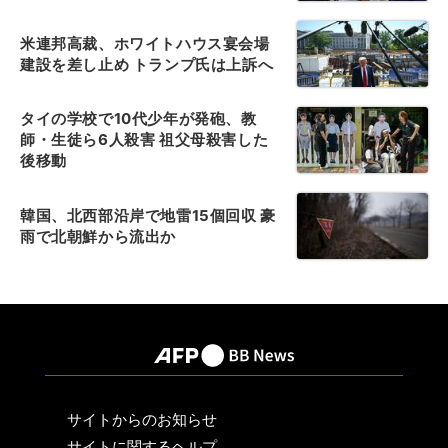
米連邦高裁、ホワイトハウス宴会場
建設を差し止め トランプ氏は上訴へ
タイの学校で10代少年が発砲、教
師・生徒ら6人殺害 祖父母殺害した
後移動
韓国、北西部沿岸で地雷15個回収 豪
雨で北朝鮮から流出か
サイトからのお知らせ
サイトに関するヘルプ