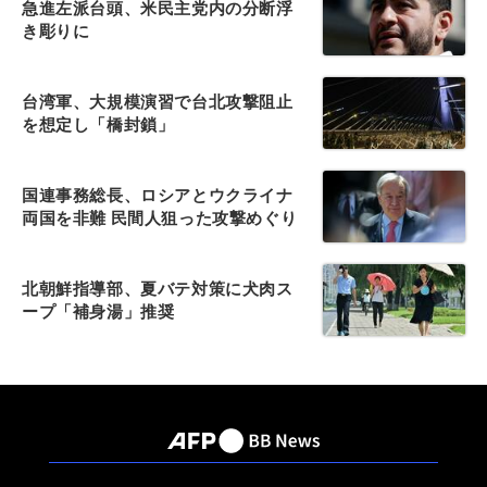
急進左派台頭、米民主党内の分断浮
き彫りに
台湾軍、大規模演習で台北攻撃阻止
を想定し「橋封鎖」
国連事務総長、ロシアとウクライナ
両国を非難 民間人狙った攻撃めぐり
北朝鮮指導部、夏バテ対策に犬肉ス
ープ「補身湯」推奨