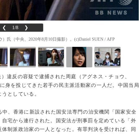
❮
1/8
❯
2020年8月10日撮影）。(c)Daniel SUEN / AFP
安法）違反の容疑で逮捕された周庭（アグネス・チョウ、
活動に身を投じてきた若手の民主派活動家の一人だ。中国当
ようとしている。
る中、香港に新設された国安法専門の治安機関「国家安全
、自宅から連行された。国安法が刑事罰を定めている「外
反体制派政治家の一人となった。有罪判決を受ければ、同