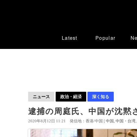
Latest
Popular
N
ニュース
政治・経済
深く知る
逮捕の周庭氏、中国が沈黙
2020年8月12日 11:21
発信地：香港/中国 [
中国
中国・台湾