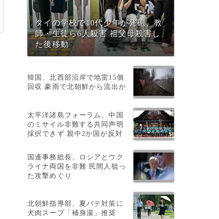
タイの学校で10代少年が発砲、教
師・生徒ら6人殺害 祖父母殺害し
た後移動
韓国、北西部沿岸で地雷15個
回収 豪雨で北朝鮮から流出か
太平洋諸島フォーラム、中国
のミサイル非難する共同声明
採択できず 親中2か国が反対
局
国連事務総長、ロシアとウク
ライナ両国を非難 民間人狙っ
た攻撃めぐり
北朝鮮指導部、夏バテ対策に
犬肉スープ「補身湯」推奨