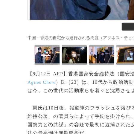
中国・香港の自宅から連行される周庭（アグネス・チョウ）氏（中央、
【8月12日 AFP】香港国家安全維持法（国
）氏（23）は、10代から政治
Agnes Chow
は今、この世代の活動家らを着々と沈黙させ
周氏は10日夜、報道陣のフラッシュを浴び
維持公署」の署員らによって手錠を掛けられ
国勢力との共謀」の容疑で最初に逮捕された
法の最高刑は無期懲役だ。