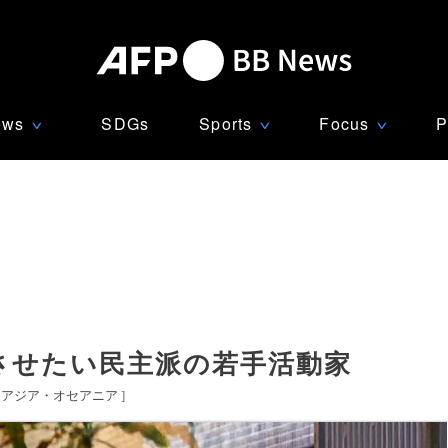
ews
SDGs
Sports
Focus
P
∨
∨
∨
させたい民主派の若手活動家
アジア・オセアニア
]