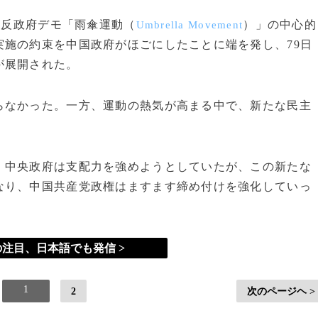
は反政府デモ「雨傘運動（
）」の中心的
Umbrella Movement
施の約束を中国政府がほごにしたことに端を発し、79日
が展開された。
なかった。一方、運動の熱気が高まる中で、新たな民主
中央政府は支配力を強めようとしていたが、この新たな
なり、中国共産党政権はますます締め付けを強化していっ
注目、日本語でも発信 >
1
2
次のページヘ >