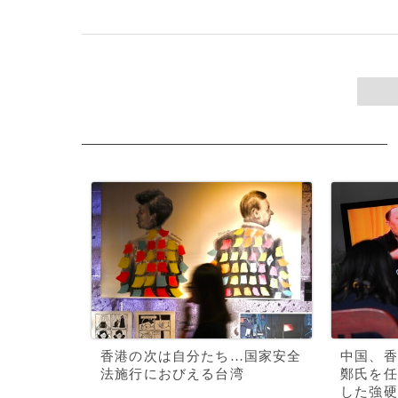
香港の次は自分たち…国家安全
中国、香
法施行におびえる台湾
鄭氏を任
した強硬