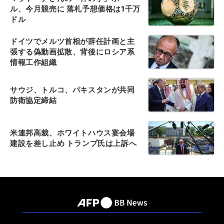
ル、今月競売に 落札予想価格は1千万
ドル
ドイツでメルツ首相が辞任計画と主
張する偽動画拡散、背後にロシア系
情報工作組織
サウジ、トルコ、パキスタンが共同
防衛協定締結
米連邦高裁、ホワイトハウス宴会場
建設を差し止め トランプ氏は上訴へ