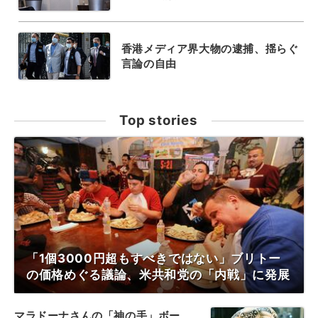
香港メディア界大物の逮捕、揺らぐ
言論の自由
Top stories
「1個3000円超もすべきではない」ブリトー
の価格めぐる議論、米共和党の「内戦」に発展
マラドーナさんの「神の手」ボー