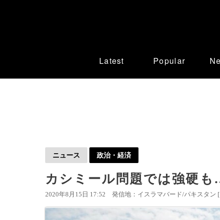
Latest
Popular
N
ニュース
政治・経済
カシミール問題では強硬も
2020年8月15日 17:52
発信地：イスラマバード/パキスタン 