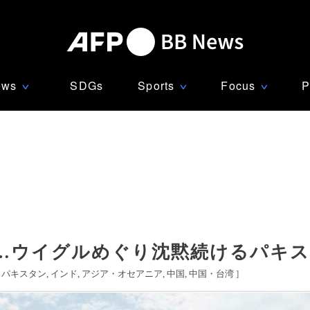
ews
SDGs
Sports
Focus
P
∨
∨
∨
…ウイグルめぐり沈黙続けるパキ
[
パキスタン
インド
アジア・オセアニア
中国
中国・台湾
]