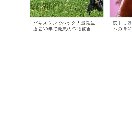
パキスタンでバッタ大量発生
夜中に響
過去30年で最悪の作物被害
への拷問