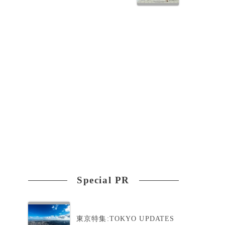
イ
）
Special PR
東京特集:TOKYO UPDATES