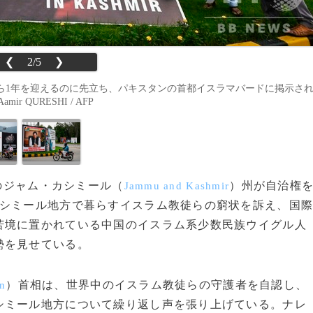
❮
2/5
❯
ら1年を迎えるのに先立ち、パキスタンの首都イスラマバードに掲示さ
 QURESHI / AFP
ドのジャム・カシミール（
）州が自治権
Jammu and Kashmir
カシミール地方で暮らすイスラム教徒らの窮状を訴え、国
苦境に置かれている中国のイスラム系少数民族ウイグル人
勢を見せている。
）首相は、世界中のイスラム教徒らの守護者を自認し、
n
シミール地方について繰り返し声を張り上げている。ナレ