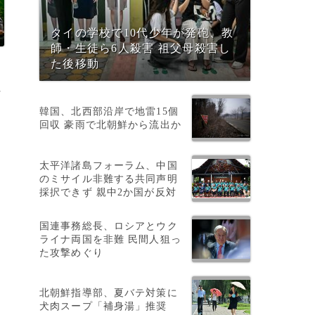
タイの学校で10代少年が発砲、教
師・生徒ら6人殺害 祖父母殺害し
た後移動
れ
韓国、北西部沿岸で地雷15個
回収 豪雨で北朝鮮から流出か
太平洋諸島フォーラム、中国
のミサイル非難する共同声明
を
採択できず 親中2か国が反対
際
国連事務総長、ロシアとウク
ライナ両国を非難 民間人狙っ
た攻撃めぐり
北朝鮮指導部、夏バテ対策に
犬肉スープ「補身湯」推奨