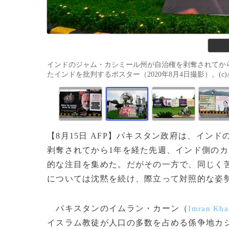
インドのジャム・カシミール州が自治権を剥奪されてか
たインドを批判するポスター（2020年8月4日撮影）。(c)Aamir
【8月15日 AFP】パキスタン政府は、イン
剥奪されてから1年を経た先週、インド側の
的な注目を集めた。だがその一方で、同じく
については沈黙を続け、際立って対照的な姿
パキスタンのイムラン・カーン（
Imran Kha
イスラム教徒が人口の多数を占める係争地カ