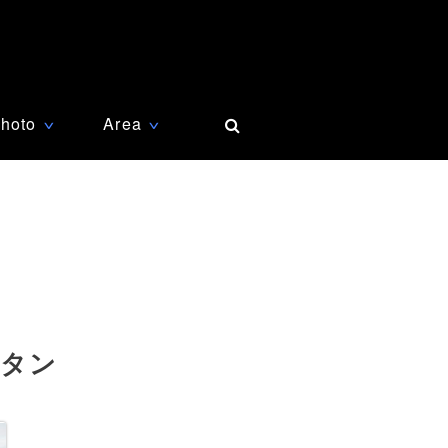
hoto
Area
∨
∨
スタン