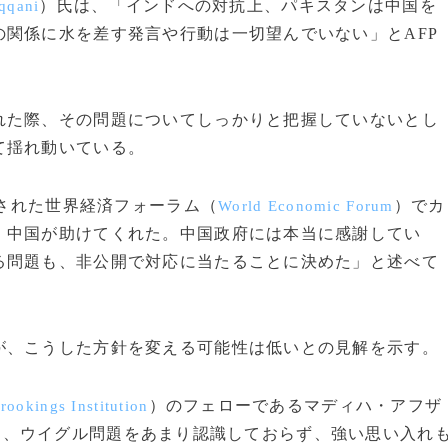
）氏は、「インドへの対抗上、パキスタンは中国を
qqani
関係に水を差す発言や行動は一切望んでいない」とAFP
た際、その問題についてしっかりと把握していないとし
て揺れ動いている。
された世界経済フォーラム（
）でカ
World Economic Forum
、中国が助けてくれた。中国政府には本当に感謝してい
る問題も、非公開で対応に当たることに決めた」と述べて
、こうした方針を変える可能性は低いとの見解を示す。
）のフェローであるマディハ・アフザ
rookings Institution
は、ウイグル問題をあまり認識しておらず、強い思い入れ