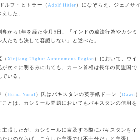
ドルフ・ヒトラー（
）になぞらえ、ジェノサ
Adolf Hitler
さえした。
奪から1年を経た今月5日、「インドの違法行為やカシミ
ル人たちも決して容認しない」と述べた。
区（
）において、ウイ
Xinjiang Uighur Autonomous Region
拠が次々に明るみに出ても、カーン首相は長年の同盟国で
んでいる。
フ（
）氏はパキスタンの英字紙ドーン（
Huma Yusuf
Dawn
すことは、カシミール問題においてもパキスタンの信用を
と主張したが、カシミールに言及する際にパキスタンをイ
いたいのならば、こうした主張では不十分だ」と主張し