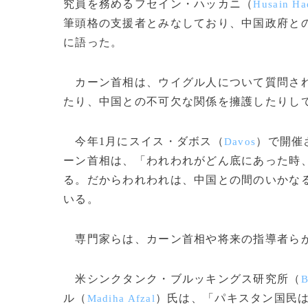
究員を務めるフセイン・ハッカニ（
Husain Ha
筆頭格の支援者とみなしており、中国政府との
に語った。
カーン首相は、ウイグル人について質問され
たり、中国との不可欠な関係を擁護したりし
今年1月にスイス・ダボス（
）で開催
Davos
ーン首相は、「われわれがどん底にあった時
る。だからわれわれは、中国との間のいかな
いる。
専門家らは、カーン首相や将来の指導者らが
米シンクタンク・ブルッキングス研究所（
B
ル（
）氏は、「パキスタン国民
Madiha Afzal