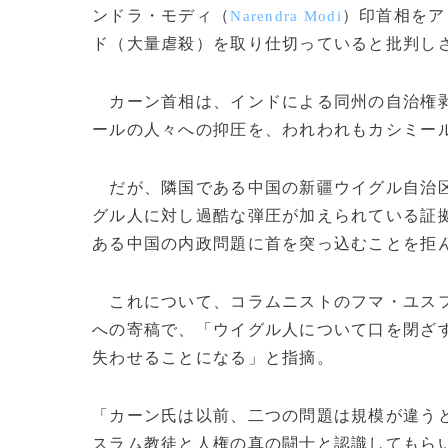
ンドラ・モディ（
）印首相をア
Narendra Modi
ド（大量虐殺）を取り仕切っていると批判し
カーン首相は、インドによる同州の自治権剥
ールの人々への抑圧を、われわれもカシミー
だが、隣国である中国の新疆ウイグル自治
グル人に対し過酷な弾圧が加えられている証
ある中国の内政問題に首を突っ込むことを拒
これについて、コラムニストのフマ・ユス
への寄稿で、「ウイグル人について口を閉ざ
失わせることになる」と指摘。
「カーン氏は以前、二つの問題は規模が違う
スラム教徒と人権の真の闘士と認識してもら