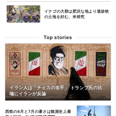
イナゴの大群は肥沃な地より過放牧
の土地を好む、米研究
Top stories
イラン人は「チェスの名手」 トランプ氏の比
喩にイランが反論
西欧の6月と7月の暑さは観測史上最