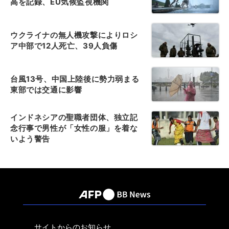
高を記録、EU気候監視機関
ウクライナの無人機攻撃によりロシ
ア中部で12人死亡、39人負傷
台風13号、中国上陸後に勢力弱まる
東部では交通に影響
インドネシアの聖職者団体、独立記
念行事で男性が「女性の服」を着な
いよう警告
サイトからのお知らせ