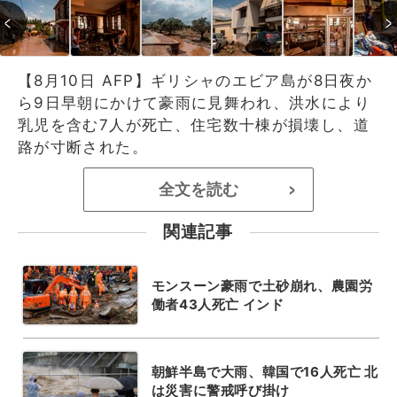
【8月10日 AFP】ギリシャのエビア島が8日夜か
ら9日早朝にかけて豪雨に見舞われ、洪水により
乳児を含む7人が死亡、住宅数十棟が損壊し、道
路が寸断された。
全文を読む
>
関連記事
モンスーン豪雨で土砂崩れ、農園労
働者43人死亡 インド
朝鮮半島で大雨、韓国で16人死亡 北
は災害に警戒呼び掛け