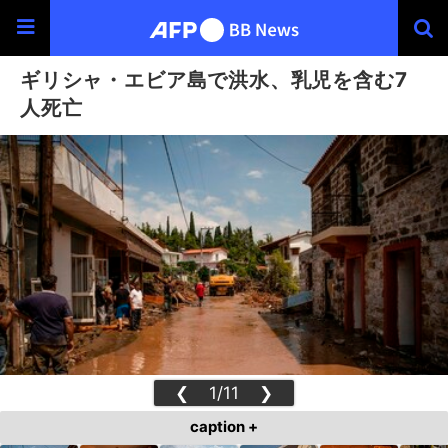
ギリシャ・エビア島で洪水、乳児を含む7
人死亡
❮
1/11
❯
caption +