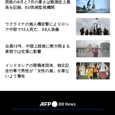
西欧の6月と7月の暑さは観測史上最
高を記録、EU気候監視機関
ウクライナの無人機攻撃によりロシ
ア中部で12人死亡、39人負傷
台風13号、中国上陸後に勢力弱まる
東部では交通に影響
インドネシアの聖職者団体、独立記
念行事で男性が「女性の服」を着な
いよう警告