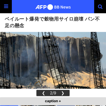
ベイルート爆発で穀物用サイロ崩壊 パン不
足の懸念
❮
2/9
❯
caption +