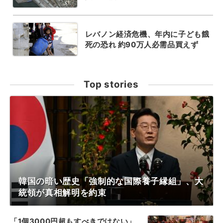
レバノン経済危機、年内に子ども餓
死の恐れ 約90万人必需品買えず
Top stories
韓国の暗い歴史「強制的な国際養子縁組」、大
統領が真相解明を約束
「1個3000円超もすべきではない」