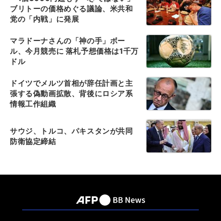
ブリトーの価格めぐる議論、米共和
党の「内戦」に発展
マラドーナさんの「神の手」ボー
ル、今月競売に 落札予想価格は1千万
ドル
ドイツでメルツ首相が辞任計画と主
張する偽動画拡散、背後にロシア系
情報工作組織
サウジ、トルコ、パキスタンが共同
防衛協定締結