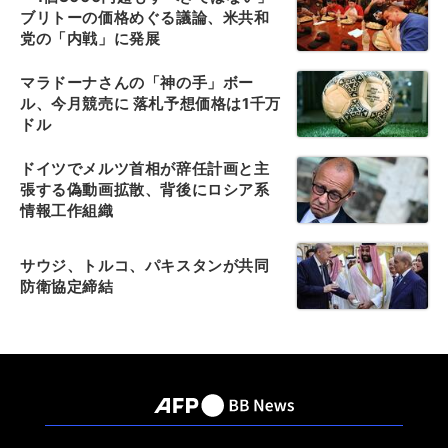
ブリトーの価格めぐる議論、米共和
党の「内戦」に発展
マラドーナさんの「神の手」ボー
ル、今月競売に 落札予想価格は1千万
ドル
ドイツでメルツ首相が辞任計画と主
張する偽動画拡散、背後にロシア系
情報工作組織
サウジ、トルコ、パキスタンが共同
防衛協定締結