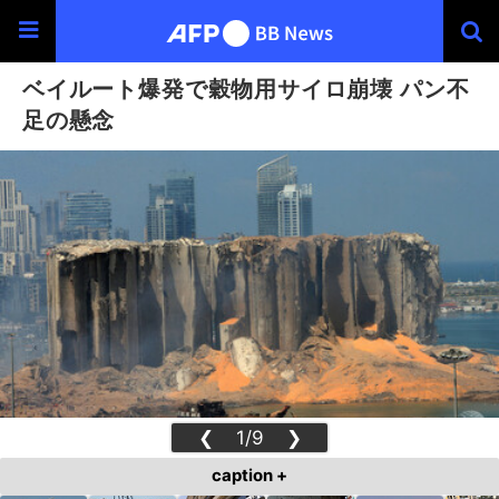
ベイルート爆発で穀物用サイロ崩壊 パン不
足の懸念
❮
1/9
❯
caption +