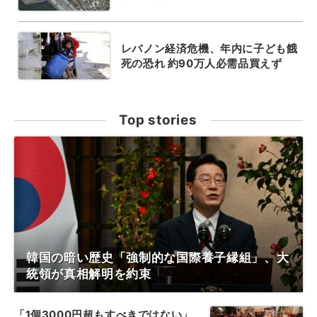
レバノン経済危機、年内に子ども餓
死の恐れ 約90万人必需品買えず
Top stories
韓国の暗い歴史「強制的な国際養子縁組」、大
統領が真相解明を約束
「1個3000円超もすべきではない」