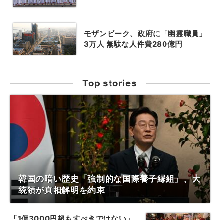
モザンビーク、政府に「幽霊職員」
3万人 無駄な人件費280億円
Top stories
韓国の暗い歴史「強制的な国際養子縁組」、大
統領が真相解明を約束
「1個3000円超もすべきではない」