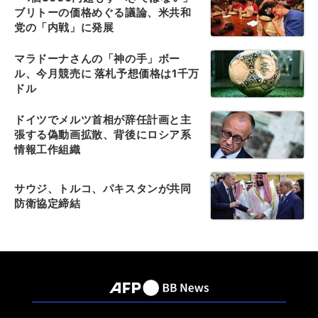
ブリトーの価格めぐる議論、米共和
党の「内戦」に発展
マラドーナさんの「神の手」ボー
ル、今月競売に 落札予想価格は1千万
ドル
ドイツでメルツ首相が辞任計画と主
張する偽動画拡散、背後にロシア系
情報工作組織
サウジ、トルコ、パキスタンが共同
防衛協定締結