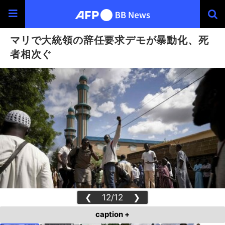
マリで大統領の辞任要求デモが暴動化、死
者相次ぐ
❮
12/12
❯
caption +