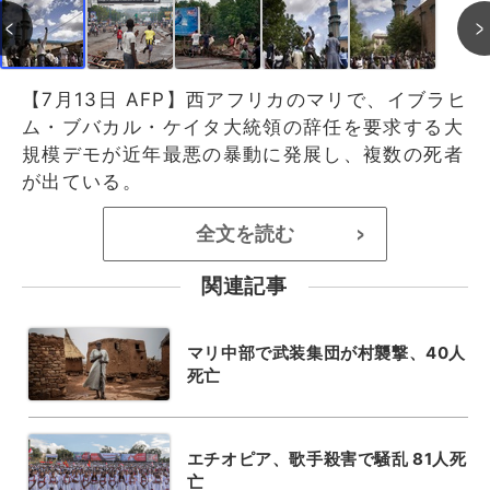
【7月13日 AFP】西アフリカのマリで、イブラヒ
ム・ブバカル・ケイタ大統領の辞任を要求する大
規模デモが近年最悪の暴動に発展し、複数の死者
が出ている。
全文を読む
>
関連記事
マリ中部で武装集団が村襲撃、40人
死亡
エチオピア、歌手殺害で騒乱 81人死
亡