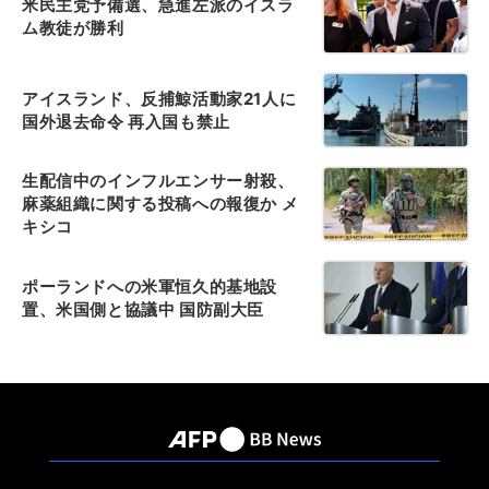
米民主党予備選、急進左派のイスラ
ム教徒が勝利
アイスランド、反捕鯨活動家21人に
国外退去命令 再入国も禁止
生配信中のインフルエンサー射殺、
麻薬組織に関する投稿への報復か メ
キシコ
ポーランドへの米軍恒久的基地設
置、米国側と協議中 国防副大臣