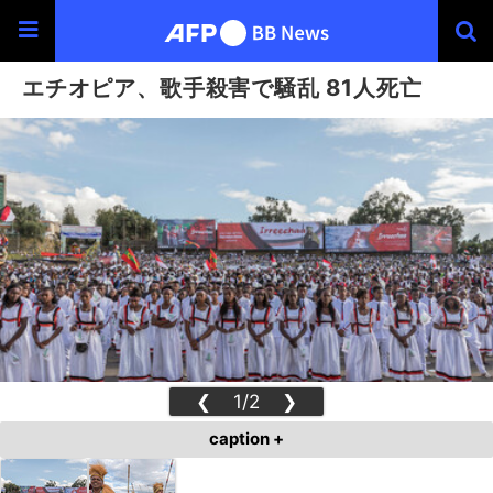
エチオピア、歌手殺害で騒乱 81人死亡
❮
1/2
❯
caption +