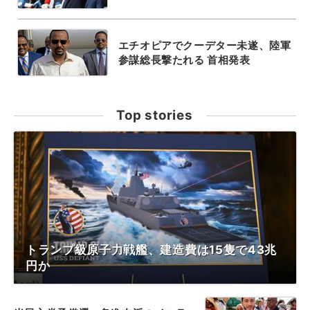
エチオピアでクーデター未遂、陸軍
参謀総長撃たれる 首相発表
Top stories
トランプ級原子力戦艦、建造費は15隻で43兆
円か