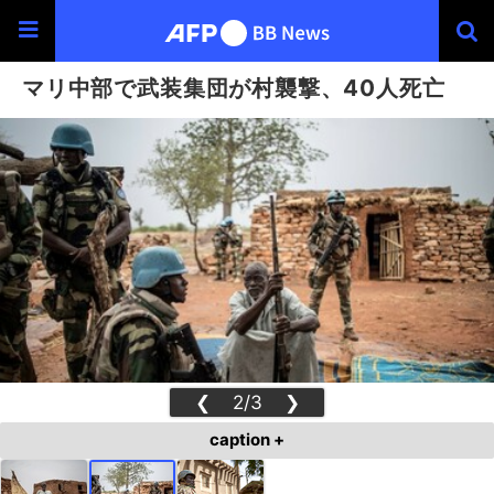
マリ中部で武装集団が村襲撃、40人死亡
❮
2/3
❯
caption +