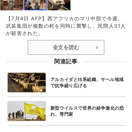
【7月4日 AFP】西アフリカのマリ中部で今週、
武装集団が複数の村を同時に襲撃し、民間人31人
が殺害された。
全文を読む
>
関連記事
アルカイダとIS系組織、サヘル地域
で抗争繰り広げる
新型ウイルスで世界の紛争激化の恐
れ、専門家