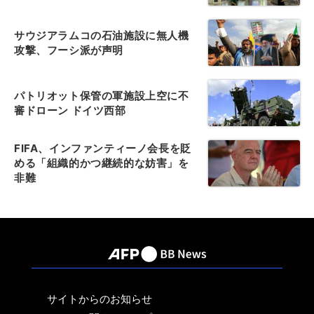
サウジアラムコの石油施設に無人機
攻撃、フーシ派が声明
パトリオット保管の軍施設上空に不
審ドローン ドイツ西部
FIFA、インファンティーノ会長を貶
める「組織的かつ継続的な妨害」を
非難
サイトからのお知らせ