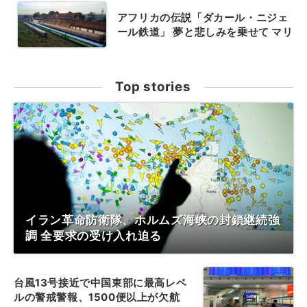
アフリカの伝説「ダカール・ニジェ
ール鉄道」 夢と悲しみを乗せて マリ
Top stories
イラン革命防衛隊、ホルムズ海峡の封鎖継続強
調 全要求の受け入れ迫る
台風13号接近で中国東部に最高レベ
ルの警戒警報、1500便以上が欠航