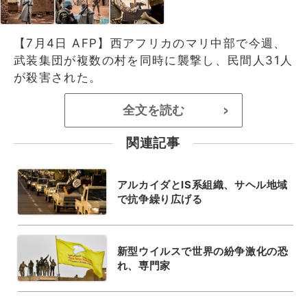
【7月4日 AFP】西アフリカのマリ中部で今週、
武装集団が複数の村を同時に襲撃し、民間人31人
が殺害された。
全文を読む
>
関連記事
アルカイダとIS系組織、サヘル地域
で抗争繰り広げる
新型ウイルスで世界の紛争激化の恐
れ、専門家