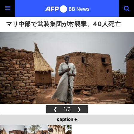
マリ中部で武装集団が村襲撃、40人死亡
❮
1/3
❯
caption +