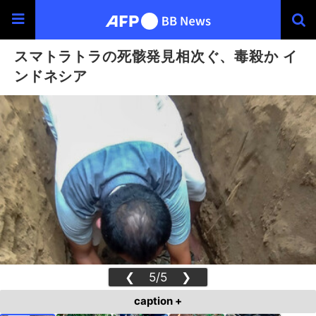
スマトラトラの死骸発見相次ぐ、毒殺か イ
ンドネシア
❮
5/5
❯
caption +