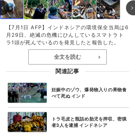
【7月1日 AFP】インドネシアの環境保全当局は6
月29日、絶滅の危機にひんしているスマトラト
ラ1頭が死んでいるのを発見したと報告した。
全文を読む
>
関連記事
妊娠中のゾウ、爆発物入りの果物食
べて死ぬ インド
トラ毛皮と瓶詰め胎児を押収、密猟
者3人を逮捕 インドネシア