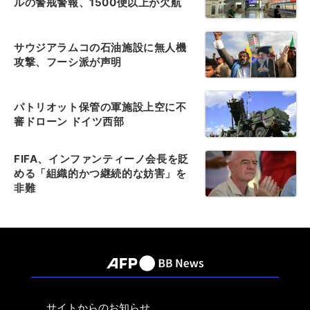
ルの警戒警報、1500便以上が欠航
サウジアラムコの石油施設に無人機
攻撃、フーシ派が声明
パトリオット保管の軍施設上空に不
審ドローン ドイツ西部
FIFA、インファンティーノ会長を貶
める「組織的かつ継続的な妨害」を
非難
サイトからのお知らせ