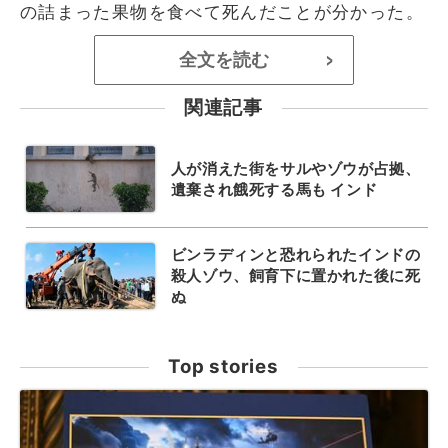
の詰まった果物を食べて死んだことが分かった。
全文を読む
>
関連記事
人が消えた街をサルやゾウが占拠、
遺棄され餓死する馬も インド
ビンラディンと恐れられたインドの
殺人ゾウ、飼育下に置かれた後に死
ぬ
Top stories