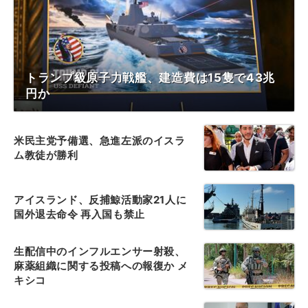
トランプ級原子力戦艦、建造費は15隻で43兆
円か
米民主党予備選、急進左派のイスラ
ム教徒が勝利
アイスランド、反捕鯨活動家21人に
国外退去命令 再入国も禁止
生配信中のインフルエンサー射殺、
麻薬組織に関する投稿への報復か メ
キシコ