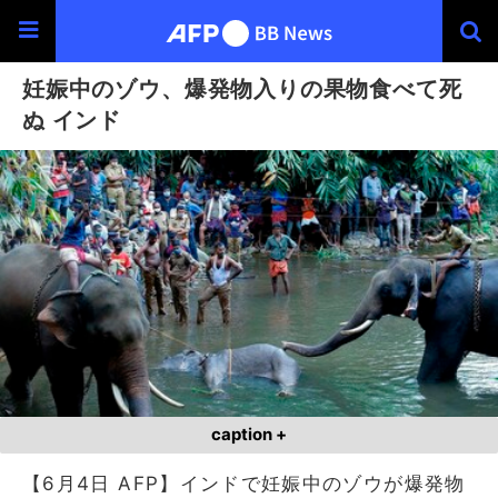
妊娠中のゾウ、爆発物入りの果物食べて死
ぬ インド
caption +
【6月4日 AFP】インドで妊娠中のゾウが爆発物