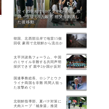
タイの学校で10代少年が発砲、教
師・生徒ら6人殺害 祖父母殺害し
た後移動
韓国、北西部沿岸で地雷15個
回収 豪雨で北朝鮮から流出か
太平洋諸島フォーラム、中国
のミサイル非難する共同声明
採択できず 親中2か国が反対
国連事務総長、ロシアとウク
ライナ両国を非難 民間人狙っ
た攻撃めぐり
北朝鮮指導部、夏バテ対策に
犬肉スープ「補身湯」推奨