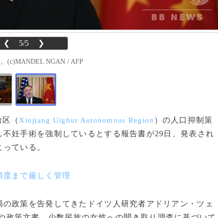
❮
5/5
❯
MANDEL NGAN / AFP
治区（
）の人口抑制策
Xinjiang Uighur Autonomous Region
不妊手術を強制しているとする報告書が29日、発表され
こっている。
頻度まで厳しく管理
の政策を告発してきたドイツ人研究者アドリアン・ツェ
や政策文書、少数民族の女性への聞き取り調査に基づいて