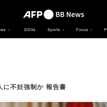
ews
SDGs
Sports
Focus
P
∨
∨
∨
人に不妊強制か 報告書