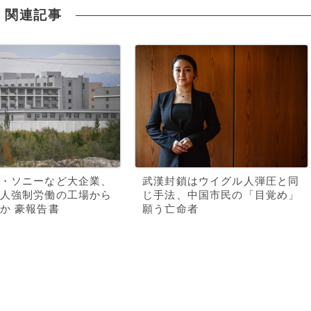
関連記事
・ソニーなど大企業、
武漢封鎖はウイグル人弾圧と同
人強制労働の工場から
じ手法、中国市民の「目覚め」
か 豪報告書
願う亡命者