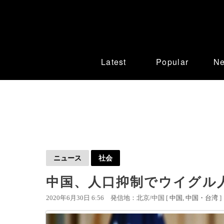
Latest
Popular
N
ニュース
社会
中国、人口抑制でウイグル
2020年6月30日 6:56
発信地：北京/中国 [
中国
中国・台湾
]