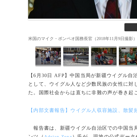
米国のマイク・ポンペオ国務長官（2018年11月9日撮影）。(c)
【6月30日 AFP】中国当局が新疆ウイグル自
として、ウイグル人など少数民族の女性に対し
た。国際社会からは直ちに非難の声が巻き起
【内部文書報告】ウイグル人収容施設、散髪
報告書は、新疆ウイグル自治区での中国当局
ンツ（
）氏が、現地の公式データ
Adrian Zenz