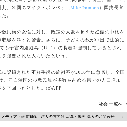
批判。米国のマイク・ポンペオ（
）国務長官
Mike Pompeo
した。
数民族の女性に対し、既定の人数を超えた妊娠の中絶を
制収容を科すと警告。さらに、子どもの数が中国で法的に
ても子宮内避妊具（IUD）の装着を強制しているとされ
術を強要された人もいたという。
に記録された不妊手術の施術率が2016年に急増し、全国
にかけ、同自治区の少数民族が多数を占める県での人口増加
下回ったとした。(c)AFP
社会 一覧へ
メディア・報道関係・法人の方向け 写真・動画 購入のお問合せ
>