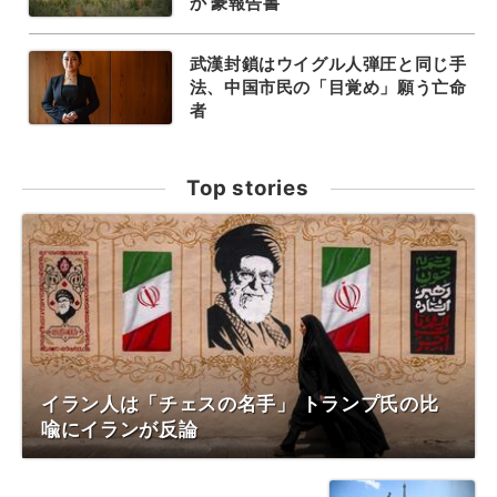
か 豪報告書
武漢封鎖はウイグル人弾圧と同じ手
法、中国市民の「目覚め」願う亡命
者
Top stories
イラン人は「チェスの名手」 トランプ氏の比
喩にイランが反論