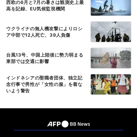
西欧の6月と7月の暑さは観測史上最
高を記録、EU気候監視機関
ウクライナの無人機攻撃によりロシ
ア中部で12人死亡、39人負傷
台風13号、中国上陸後に勢力弱まる
東部では交通に影響
インドネシアの聖職者団体、独立記
念行事で男性が「女性の服」を着な
いよう警告