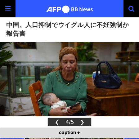
中国、人口抑制でウイグル人に不妊強制か
報告書
❮
4/5
❯
caption +