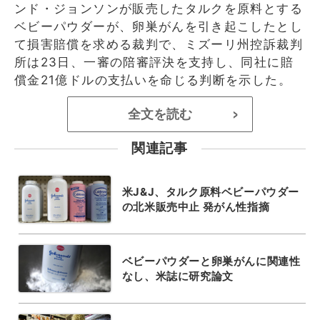
ンド・ジョンソンが販売したタルクを原料とする
ベビーパウダーが、卵巣がんを引き起こしたとし
て損害賠償を求める裁判で、ミズーリ州控訴裁判
所は23日、一審の陪審評決を支持し、同社に賠
償金21億ドルの支払いを命じる判断を示した。
全文を読む
>
関連記事
米J&J、タルク原料ベビーパウダー
の北米販売中止 発がん性指摘
ベビーパウダーと卵巣がんに関連性
なし、米誌に研究論文