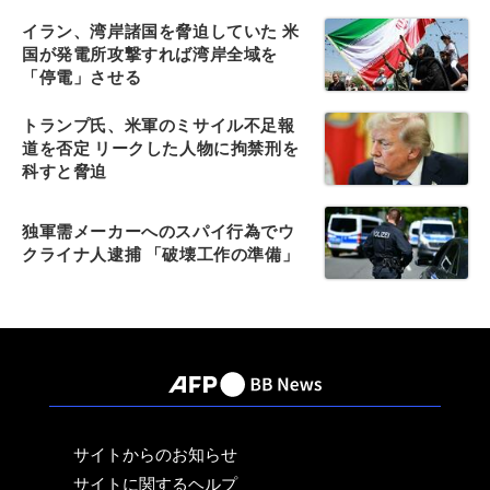
イラン、湾岸諸国を脅迫していた 米
国が発電所攻撃すれば湾岸全域を
「停電」させる
トランプ氏、米軍のミサイル不足報
道を否定 リークした人物に拘禁刑を
科すと脅迫
独軍需メーカーへのスパイ行為でウ
クライナ人逮捕 「破壊工作の準備」
サイトからのお知らせ
サイトに関するヘルプ