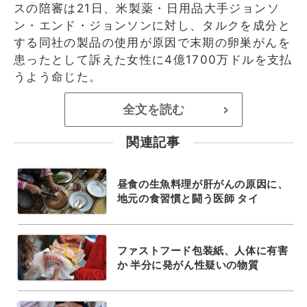
スの陪審は21日、米製薬・日用品大手ジョンソ
ン・エンド・ジョンソンに対し、タルクを成分と
する同社の製品の使用が原因で末期の卵巣がんを
患ったとして訴えた女性に4億1700万ドルを支払
うよう命じた。
全文を読む
>
関連記事
昼食の生魚料理が肝がんの原因に、
地元の食習慣と闘う医師 タイ
ファストフード包装紙、人体に有害
か 半分に発がん性疑いの物質