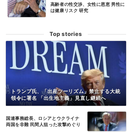
高齢者の性交渉、女性に恩恵 男性に
は健康リスク 研究
Top stories
トランプ氏、「出産ツーリズム」禁止する大統
領令に署名 「出生地主義」見直し継続へ
国連事務総長、ロシアとウクライナ
両国を非難 民間人狙った攻撃めぐり