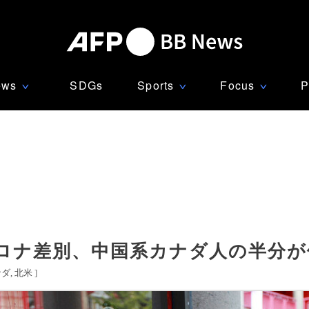
ews
SDGs
Sports
Focus
P
∨
∨
∨
ロナ差別、中国系カナダ人の半分が
ナダ
北米
]