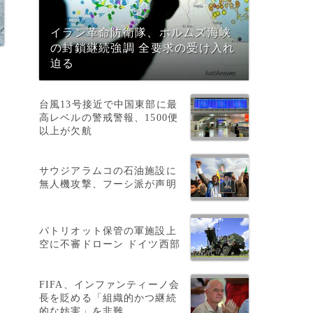
イラン革命防衛隊、ホルムズ海峡
の封鎖継続強調 全要求の受け入れ
迫る
台風13号接近で中国東部に最
高レベルの警戒警報、1500便
以上が欠航
サウジアラムコの石油施設に
無人機攻撃、フーシ派が声明
パトリオット保管の軍施設上
空に不審ドローン ドイツ西部
FIFA、インファンティーノ会
長を貶める「組織的かつ継続
的な妨害」を非難