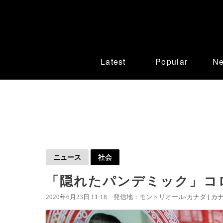
Latest
Popular
N
ニュース
社会
「隠れたパンデミック」コ
2020年6月23日 11:18
発信地：モントリオール/カナダ [
カ