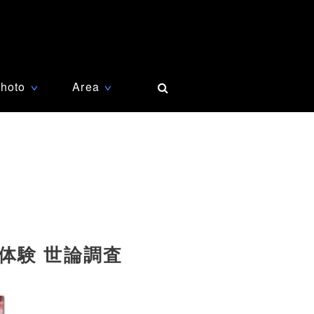
hoto
Area
∨
∨
体験 世論調査