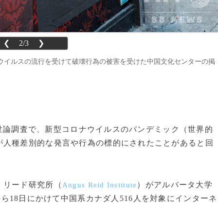
❮
2/3
❯
ウイルスの流行を受けて破壊行為の被害を受けた中国文化センターの掲
れた世論調査で、新型コロナウイルスのパンデミック（世界的
が人種差別的な発言や行為の標的にされたことがあると回
・リード研究所（
）がアルバータ大学
Angus Reid Institute
から18日にかけて中国系カナダ人516人を対象にインターネ