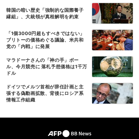
韓国の暗い歴史「強制的な国際養子
縁組」、大統領が真相解明を約束
「1個3000円超もすべきではない」
ブリトーの価格めぐる議論、米共和
党の「内戦」に発展
マラドーナさんの「神の手」ボー
ル、今月競売に 落札予想価格は1千万
ドル
ドイツでメルツ首相が辞任計画と主
張する偽動画拡散、背後にロシア系
情報工作組織