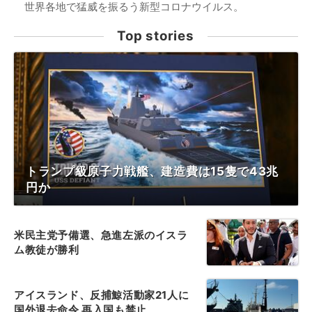
世界各地で猛威を振るう新型コロナウイルス。
Top stories
トランプ級原子力戦艦、建造費は15隻で43兆
円か
米民主党予備選、急進左派のイスラ
ム教徒が勝利
アイスランド、反捕鯨活動家21人に
国外退去命令 再入国も禁止