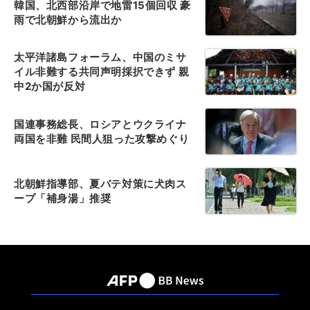
韓国、北西部沿岸で地雷15個回収 豪
雨で北朝鮮から流出か
太平洋諸島フォーラム、中国のミサ
イル非難する共同声明採択できず 親
中2か国が反対
国連事務総長、ロシアとウクライナ
両国を非難 民間人狙った攻撃めぐり
北朝鮮指導部、夏バテ対策に犬肉ス
ープ「補身湯」推奨