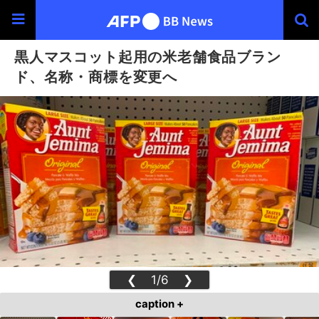
黒人マスコット起用の米老舗食品ブラン
ド、名称・商標を変更へ
❮
1/6
❯
caption +