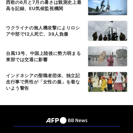
西欧の6月と7月の暑さは観測史上最
高を記録、EU気候監視機関
ウクライナの無人機攻撃によりロシ
ア中部で12人死亡、39人負傷
台風13号、中国上陸後に勢力弱まる
東部では交通に影響
インドネシアの聖職者団体、独立記
念行事で男性が「女性の服」を着な
いよう警告