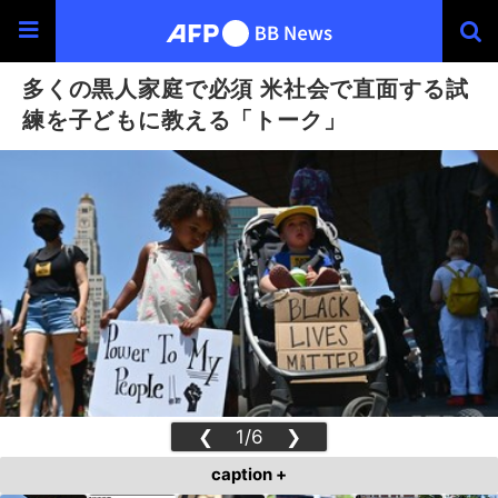
多くの黒人家庭で必須 米社会で直面する試
練を子どもに教える「トーク」
❮
1/6
❯
caption +