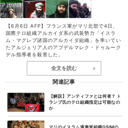
【6月6日 AFP】フランス軍がマリ北部で4日、
国際テロ組織アルカイダ系の武装勢力「イスラ
ム・マグレブ諸国のアルカイダ組織」を率いてい
たアルジェリア人のアブデルマレク・ドゥルーク
デル指導者を殺害した。
全文を読む
>
関連記事
【解説】アンティファとは何者？ ト
ランプ氏のテロ組織指定は可能なの
か
マリのイスラム過激派組織GSIMの