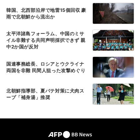
韓国、北西部沿岸で地雷15個回収 豪
雨で北朝鮮から流出か
太平洋諸島フォーラム、中国のミサ
イル非難する共同声明採択できず 親
中2か国が反対
国連事務総長、ロシアとウクライナ
両国を非難 民間人狙った攻撃めぐり
北朝鮮指導部、夏バテ対策に犬肉ス
ープ「補身湯」推奨