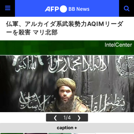
仏軍、アルカイダ系武装勢力AQIMリーダ
ーを殺害 マリ北部
❮
1/4
❯
caption +