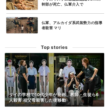
幹部が死亡、仏軍介入で
仏軍、アルカイダ系武装勢力の指導
者殺害 マリ
Top stories
タイの学校で10代少年が発砲、教師・生徒ら6
人殺害 祖父母殺害した後移動