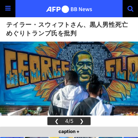
テイラー・スウィフトさん、黒人男性死亡
めぐりトランプ氏を批判
❮
4/5
❯
caption +