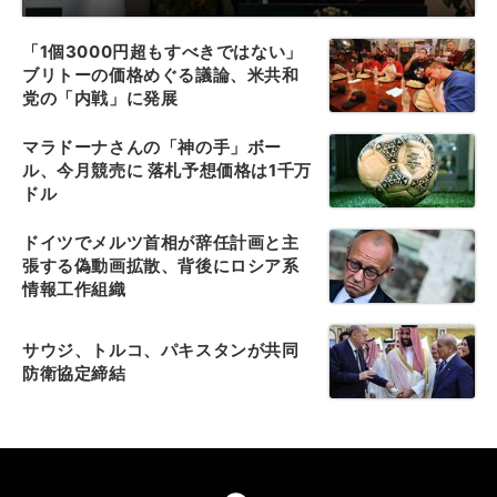
「1個3000円超もすべきではない」
ブリトーの価格めぐる議論、米共和
党の「内戦」に発展
マラドーナさんの「神の手」ボー
ル、今月競売に 落札予想価格は1千万
ドル
ドイツでメルツ首相が辞任計画と主
張する偽動画拡散、背後にロシア系
情報工作組織
サウジ、トルコ、パキスタンが共同
防衛協定締結