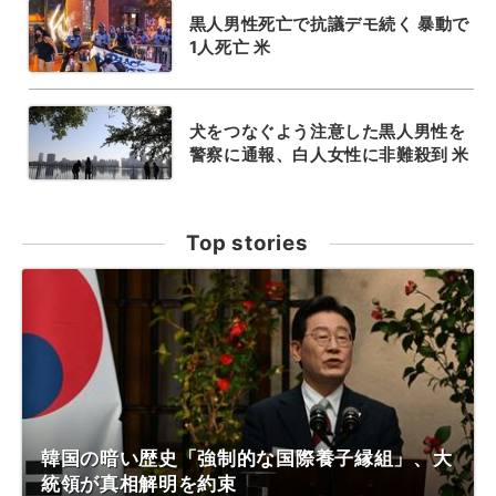
黒人男性死亡で抗議デモ続く 暴動で
1人死亡 米
犬をつなぐよう注意した黒人男性を
警察に通報、白人女性に非難殺到 米
Top stories
韓国の暗い歴史「強制的な国際養子縁組」、大
統領が真相解明を約束