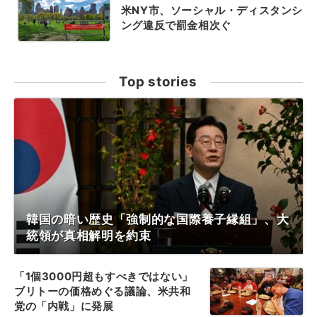
米NY市、ソーシャル・ディスタンシ
ング違反で罰金相次ぐ
Top stories
韓国の暗い歴史「強制的な国際養子縁組」、大
統領が真相解明を約束
「1個3000円超もすべきではない」
ブリトーの価格めぐる議論、米共和
党の「内戦」に発展