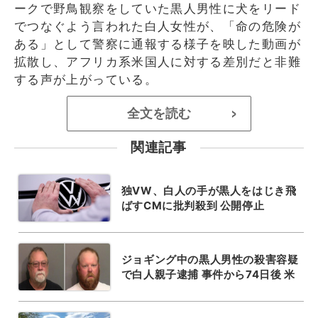
ークで野鳥観察をしていた黒人男性に犬をリード
でつなぐよう言われた白人女性が、「命の危険が
ある」として警察に通報する様子を映した動画が
拡散し、アフリカ系米国人に対する差別だと非難
する声が上がっている。
全文を読む
>
関連記事
独VW、白人の手が黒人をはじき飛
ばすCMに批判殺到 公開停止
ジョギング中の黒人男性の殺害容疑
で白人親子逮捕 事件から74日後 米