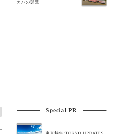
カバの襲撃
に
>
Special PR
東京特集:TOKYO UPDATES