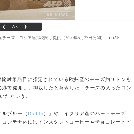
❮
2/3
❯
ズ。ロシア連邦税関庁提供（2020年5月27日公開）。(c)AFP
日、禁輸対象品目に指定されている欧州産のチーズ約40トンを
の港で発見し、押収したと発表した。チーズの入ったコン
ていたという。
ドルブルー（
）」や、イタリア産のハードチーズ
Dorblu
。コンテナ内にはインスタントコーヒーやチョコレートビ