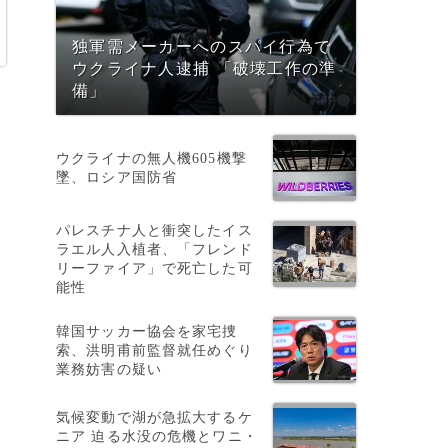
独軍需メーカーへのスパイ行為で
ウクライナ人逮捕 「破壊工作の準
備」
ウクライナの無人機605機撃
墜、ロシア国防省
パレスチナ人と衝突したイス
ラエル人入植者、「フレンド
リーファイア」で死亡した可
能性
韓国サッカー協会を家宅捜
索、洪明甫前監督就任めぐり
業務妨害の疑い
気候変動で湖が急拡大するケ
ニア 迫る水没の危機とワニ・