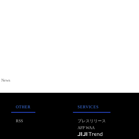
News
OTHER
SERVICES
RSS
プレスリリース
AFP WAA