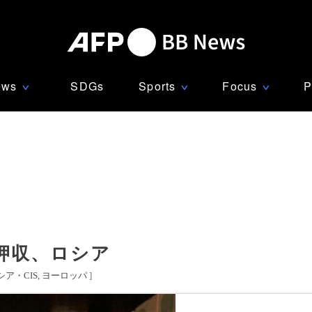
ews
SDGs
Sports
Focus
P
∨
∨
∨
押収、ロシア
シア・CIS
ヨーロッパ
]