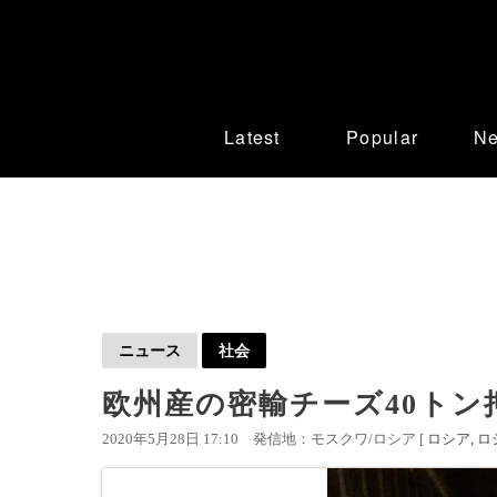
Latest
Popular
N
ニュース
社会
欧州産の密輸チーズ40トン
2020年5月28日 17:10
発信地：モスクワ/ロシア [
ロシア
ロ