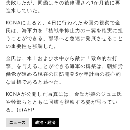
失敗したが、同艦はその後修理され1か月後に再
進水していた。
KCNAによると、4日に行われた今回の視察で金
氏は、海軍力を「核戦争抑止力の一翼を確実に担
うことができる」部隊へと急速に発展させること
の重要性を強調した。
金氏は、水上および水中から敵に「致命的な打
撃」を与えることができる海軍の構築は、朝鮮労
働党が進める現在の国防開発5か年計画の核心的
な目標であると述べた。
KCNAが公開した写真には、金氏が娘のジュエ氏
や幹部らとともに同艦を視察する姿が写ってい
る。(c)AFP
ニュース
政治・経済