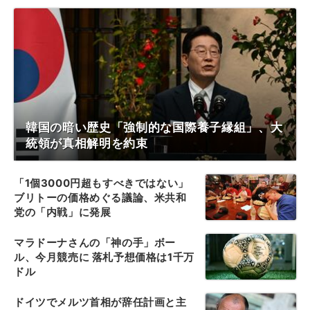
韓国の暗い歴史「強制的な国際養子縁組」、大
統領が真相解明を約束
「1個3000円超もすべきではない」
ブリトーの価格めぐる議論、米共和
党の「内戦」に発展
マラドーナさんの「神の手」ボー
ル、今月競売に 落札予想価格は1千万
ドル
ドイツでメルツ首相が辞任計画と主