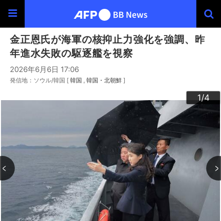
金正恩氏が海軍の核抑止力強化を強調、昨
年進水失敗の駆逐艦を視察
2026年6月6日 17:06
発信地：ソウル/韓国 [
韓国
韓国・北朝鮮
]
3
4
2
1
/4
/4
/4
/4