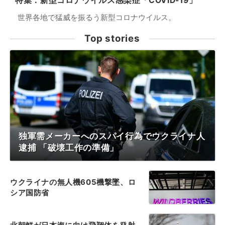
特集：新型コロナウイルス感染症「COVID-19」
世界各地で猛威を振るう新型コロナウイルス。
Top stories
独軍需メーカーへのスパイ行為でウクライナ人
逮捕 「破壊工作の準備」
ウクライナの無人機605機撃墜、ロ
シア国防省