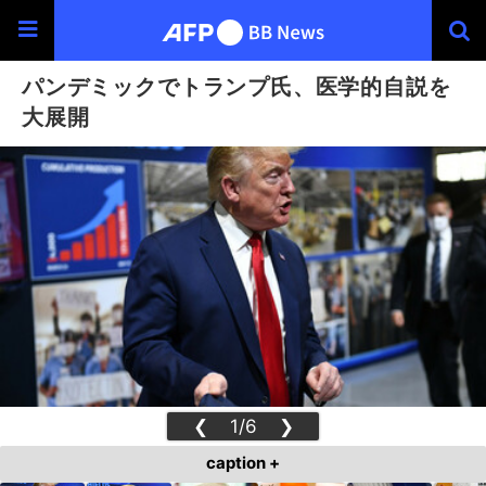
パンデミックでトランプ氏、医学的自説を
大展開
❮
1/6
❯
caption +