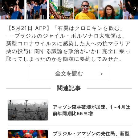
【5月21日 AFP】「右翼はクロロキンを飲む」
──ブラジルのジャイル・ボルソナロ大統領は、
新型コロナウイルスに感染した人への抗マラリア
薬の投与に関する議論を政治がいかに完全に乗っ
取ってしまったのかを簡潔に要約してみせた。
全文を読む
>
関連記事
アマゾン森林破壊が加速、1～4月は
前年同期比55％増
ブラジル・アマゾンの先住民、新型