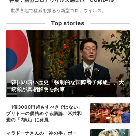
特集：新型コロナウイルス感染症「COVID-19」
世界各地で猛威を振るう新型コロナウイルス。
Top stories
韓国の暗い歴史「強制的な国際養子縁組」、大
統領が真相解明を約束
「1個3000円超もすべきではない」
ブリトーの価格めぐる議論、米共和
党の「内戦」に発展
マラドーナさんの「神の手」ボー