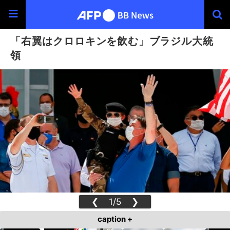
「右翼はクロロキンを飲む」ブラジル大統
領
❮
1/5
❯
caption +