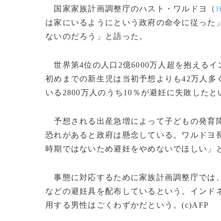
国家家族計画調整庁のハスト・ワルドヨ（
H
は家にいるようにという政府の命令に従った
ないのだろう」と語った。
世界第4位の人口2億6000万人超を抱える
初めまでの新生児は当初予想よりも42万人多
いる2800万人のうち10％が避妊に失敗した
予想される出産急増によって子どもの発育障
恐れがあると政府は懸念している。ワルドヨ
時期ではないため避妊をやめないでほしい」
事態に対応するために家族計画調整庁では、
などの避妊具を配布しているという。インドネ
用する男性はごくわずかだという。(c)AFP