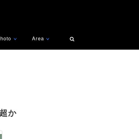
hoto
Area
∨
∨
人超か