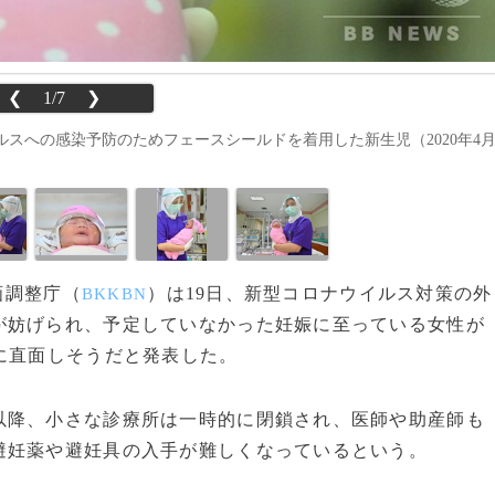
❮
1/7
❯
スへの感染予防のためフェースシールドを着用した新生児（2020年4
画調整庁（
）は19日、新型コロナウイルス対策の外
BKKBN
が妨げられ、予定していなかった妊娠に至っている女性が
に直面しそうだと発表した。
降、小さな診療所は一時的に閉鎖され、医師や助産師も
避妊薬や避妊具の入手が難しくなっているという。