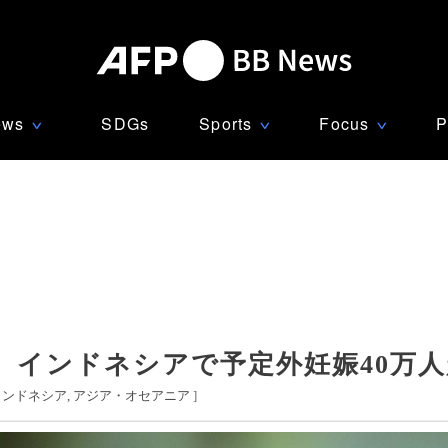
ews
SDGs
Sports
Focus
P
∨
∨
∨
、インドネシアで予定外妊娠40万
インドネシア
アジア・オセアニア
]