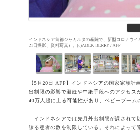
インドネシア首都ジャカルタの産院で、新型コロナウイル
21日撮影、資料写真）。(c)ADEK BERRY / AFP
【5月20日 AFP】インドネシアの国家家族計
出制限の影響で避妊や中絶手段へのアクセス
40万人超に上る可能性があり、ベビーブーム
インドネシアでは先月外出制限が課されて以
診る患者の数を制限している。それによって