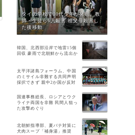
タイの学校で10代少年が発砲、教
師・生徒ら6人殺害 祖父母殺害し
た後移動
月
韓国、北西部沿岸で地雷15個
回収 豪雨で北朝鮮から流出か
太平洋諸島フォーラム、中国
のミサイル非難する共同声明
採択できず 親中2か国が反対
国連事務総長、ロシアとウク
ライナ両国を非難 民間人狙っ
た攻撃めぐり
北朝鮮指導部、夏バテ対策に
犬肉スープ「補身湯」推奨