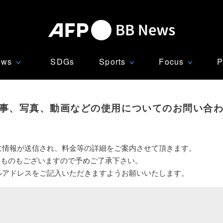
ews
SDGs
Sports
Focus
P
∨
∨
∨
事、写真、動画などの使用についてのお問い合
に情報が送信され、料金等の詳細をご案内させて頂きます。
いものもございますので予めご了承下さい。
ルアドレスをご記入いただきますようお願いいたします。