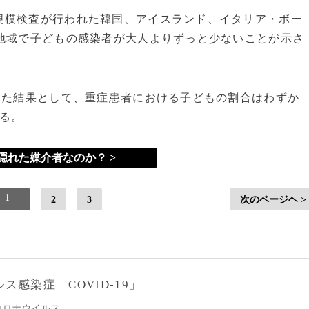
模検査が行われた韓国、アイスランド、イタリア・ボー
地域で子どもの感染者が大人よりずっと少ないことが示さ
めた結果として、重症患者における子どもの割合はわずか
る。
隠れた媒介者なのか？ >
1
2
3
次のページヘ >
感染症「COVID-19」
コロナウイルス。