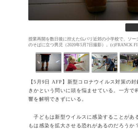
授業再開を数日後に控えた仏パリ近郊の小学校で、ソー
のそばに立つ男児（2020年5月7日撮影）。(c)FRANCK FIFE
【5月9日 AFP】新型コロナウイルス対策
きかという問いに頭を悩ませている。一方で
響を解明できずにいる。
子どもは新型ウイルスに感染することがある
もは感染を拡大させる恐れがあるのだろうか