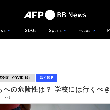
ews
SDGs
Sports
Focus
P
∨
∨
∨
症「COVID-19」
深く知る
もへの危険性は？ 学校には行くべ
ロッパ
]