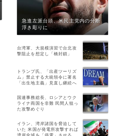
急進左派台頭、米民主党内の分断
浮き彫りに
台湾軍、大規模演習で台北攻
撃阻止を想定し「橋封鎖」
トランプ氏、「出産ツーリズ
ム」禁止する大統領令に署名
「出生地主義」見直し継続へ
国連事務総長、ロシアとウク
ライナ両国を非難 民間人狙っ
た攻撃めぐり
イラン、湾岸諸国を脅迫して
いた 米国が発電所攻撃すれば
湾岸全域を「停電」させる