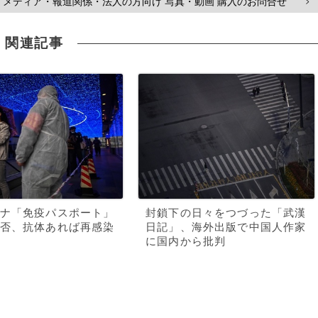
メディア・報道関係・法人の方向け 写真・動画 購入のお問合せ
>
関連記事
ナ「免疫パスポート」
封鎖下の日々をつづった「武漢
否、抗体あれば再感染
日記」、海外出版で中国人作家
に国内から批判