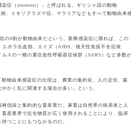
（zoonosis）」と呼ばれる。ギリシャ語の動物
、狂犬病、トキソプラズマ症、マラリアなどもすべて動物由来
症の6割が動物由来だという。新興感染症に限れば、この
、エボラ出血熱、エイズ（AIDS、後天性免疫不全症候
ルスの一種の重症急性呼吸器症候群（SARS）など多数
と「動物由来感染症の出現は、農業の集約化、人の定住、森
化やかく乱に関連する場合が多い」という。
林伐採と集約的な畜産業だ。家畜は自然界の病原体と人
、畜産業界で抗生物質が広く使用されることにより、臨床
を持つことにもつながるのだ。