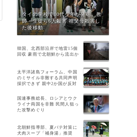
タイの学校で10代少年が発砲、教
師・生徒ら6人殺害 祖父母殺害し
た後移動
韓国、北西部沿岸で地雷15個
回収 豪雨で北朝鮮から流出か
太平洋諸島フォーラム、中国
のミサイル非難する共同声明
採択できず 親中2か国が反対
国連事務総長、ロシアとウク
ライナ両国を非難 民間人狙っ
た攻撃めぐり
北朝鮮指導部、夏バテ対策に
犬肉スープ「補身湯」推奨