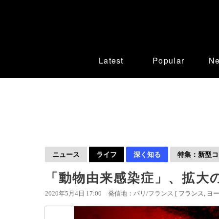
Latest
Popular
N
ニュース
ライフ
深く知る
特集：新型コロ
「動物由来感染症」、拡大
2020年5月4日 17:00
発信地：パリ/フランス [
フランス
ヨ