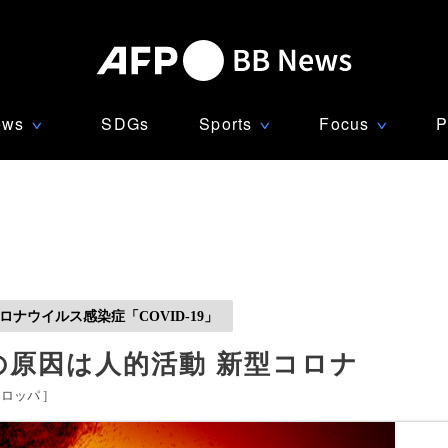
ews
SDGs
Sports
Focus
P
∨
∨
∨
ナウイルス感染症「COVID-19」
の原因は人的活動 新型コロナ
ーロッパ
]