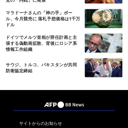
党の「内戦」に発展
マラドーナさんの「神の手」ボー
ル、今月競売に 落札予想価格は1千万
ドル
ドイツでメルツ首相が辞任計画と主
張する偽動画拡散、背後にロシア系
情報工作組織
サウジ、トルコ、パキスタンが共同
防衛協定締結
サイトからのお知らせ