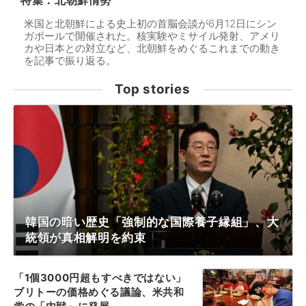
特集：北朝鮮情勢
米国と北朝鮮による史上初の首脳会談が6月12日にシン
ガポールで開催された。核実験やミサイル発射、アメリ
カや日本との対立など、北朝鮮をめぐるこれまでの動き
を記事で振り返る。
Top stories
韓国の暗い歴史「強制的な国際養子縁組」、大
統領が真相解明を約束
「1個3000円超もすべきではない」
ブリトーの価格めぐる議論、米共和