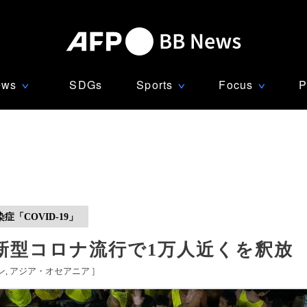
ews
SDGs
Sports
Focus
P
∨
∨
∨
「COVID-19」
新型コロナ流行で1万人近くを釈放
ン
アジア・オセアニア
]