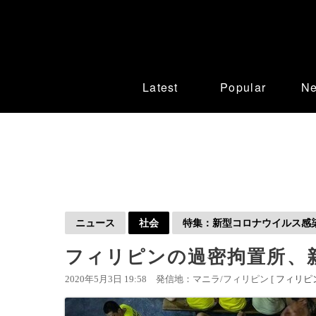
Latest
Popular
N
ニュース
社会
特集：新型コロナウイルス感染症
フィリピンの過密拘置所、
2020年5月3日 19:58
発信地：マニラ/フィリピン [
フィリピ