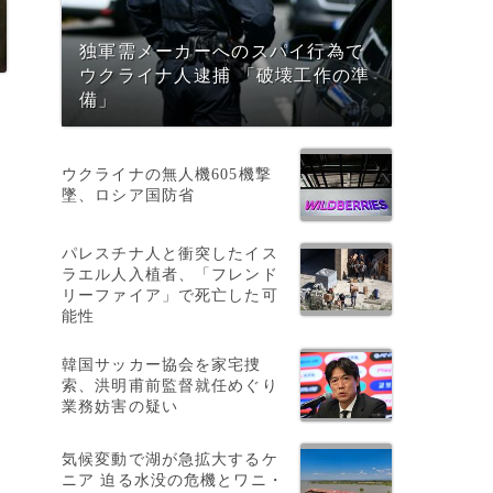
独軍需メーカーへのスパイ行為で
ウクライナ人逮捕 「破壊工作の準
備」
ウクライナの無人機605機撃
墜、ロシア国防省
パレスチナ人と衝突したイス
ラエル人入植者、「フレンド
リーファイア」で死亡した可
能性
韓国サッカー協会を家宅捜
索、洪明甫前監督就任めぐり
業務妨害の疑い
気候変動で湖が急拡大するケ
ニア 迫る水没の危機とワニ・