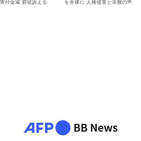
寄付金減 窮状訴える
を全裸に 人権侵害と非難の声