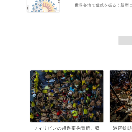
世界各地で猛威を振るう新型
フィリピンの超過密拘置所、収
過密状態