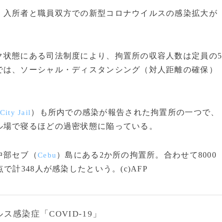
入所者と職員双方での新型コロナウイルスの感染拡大が
状態にある司法制度により、拘置所の収容人数は定員の
では、ソーシャル・ディスタンシング（対人距離の確保）
）も所内での感染が報告された拘置所の一つで、
City Jail
ル場で寝るほどの過密状態に陥っている。
中部セブ（
）島にある2か所の拘置所。合わせて8000
Cebu
計348人が感染したという。(c)AFP
感染症「COVID-19」