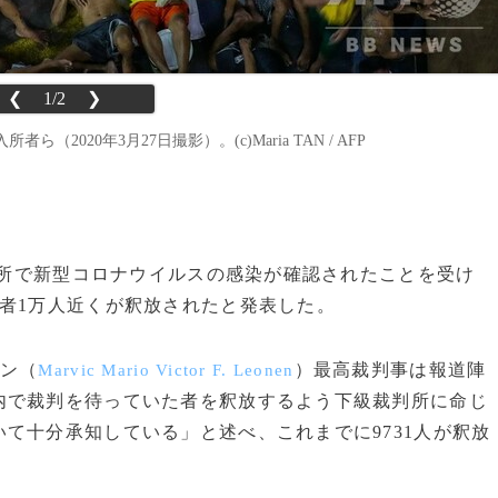
❮
1/2
❯
20年3月27日撮影）。(c)Maria TAN / AFP
拘置所で新型コロナウイルスの感染が確認されたことを受け
者1万人近くが釈放されたと発表した。
ン（
）最高裁判事は報道陣
Marvic Mario Victor F. Leonen
内で裁判を待っていた者を釈放するよう下級裁判所に命じ
て十分承知している」と述べ、これまでに9731人が釈放