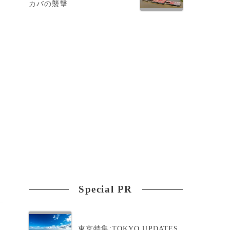
カバの襲撃
5
Special PR
東京特集:TOKYO UPDATES