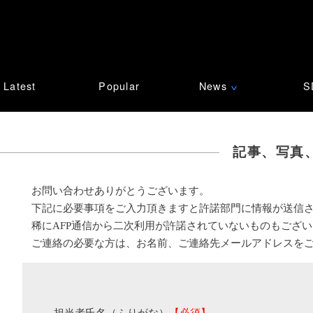
Latest
Popular
News
S
∨
記事、写真
お問い合わせありがとうございます。
下記に必要事項をご入力頂きますと許諾部門に情報が送信
稀にAFP通信から二次利用が許諾されていないものもござ
ご連絡の必要な方は、お名前、ご連絡先メールアドレスを