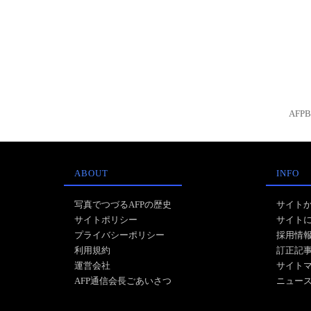
AFP
ABOUT
INFO
写真でつづるAFPの歴史
サイト
サイトポリシー
サイト
プライバシーポリシー
採用情
利用規約
訂正記
運営会社
サイト
AFP通信会長ごあいさつ
ニュー