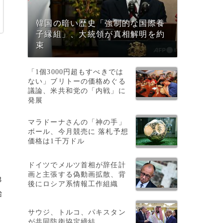
韓国の暗い歴史「強制的な国際養
子縁組」、大統領が真相解明を約
束
「1個3000円超もすべきでは
ない」ブリトーの価格めぐる
議論、米共和党の「内戦」に
発展
マラドーナさんの「神の手」
ボール、今月競売に 落札予想
価格は1千万ドル
ドイツでメルツ首相が辞任計
画と主張する偽動画拡散、背
3
後にロシア系情報工作組織
始
サウジ、トルコ、パキスタン
が共同防衛協定締結