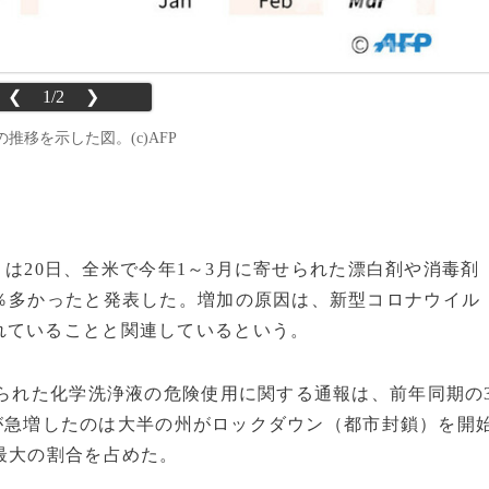
❮
1/2
❯
移を示した図。(c)AFP
）は20日、全米で今年1～3月に寄せられた漂白剤や消毒剤
％多かったと発表した。増加の原因は、新型コロナウイル
れていることと関連しているという。
られた化学洗浄液の危険使用に関する通報は、前年同期の
通報が急増したのは大半の州がロックダウン（都市封鎖）を開
最大の割合を占めた。