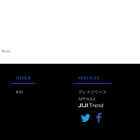
News
OTHER
SERVICES
RSS
プレスリリース
AFP WAA