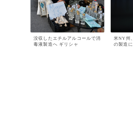
没収したエチルアルコールで消
米NY州
毒液製造へ ギリシャ
の製造に