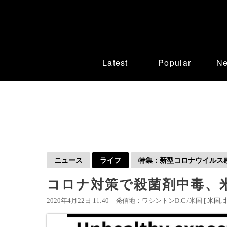
Latest
Popular
N
ニュース
ライフ
特集：新型コロナウイルス感染
コロナ対策で殺菌剤中毒、米
2020年4月22日 11:40
発信地：ワシントンD.C./米国 [
米国