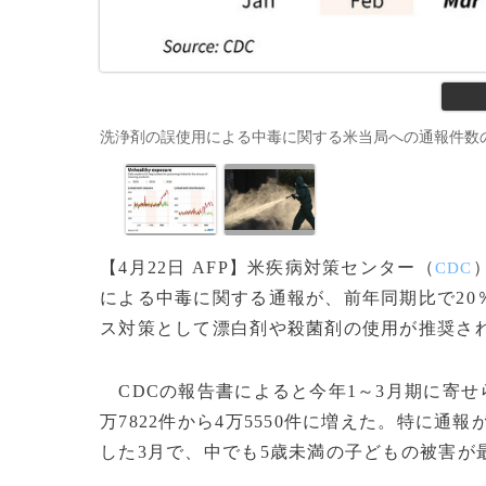
洗浄剤の誤使用による中毒に関する米当局への通報件数の推
【4月22日 AFP】米疾病対策センター（
CDC
による中毒に関する通報が、前年同期比で20
ス対策として漂白剤や殺菌剤の使用が推奨さ
CDCの報告書によると今年1～3月期に寄せ
万7822件から4万5550件に増えた。特に
した3月で、中でも5歳未満の子どもの被害が