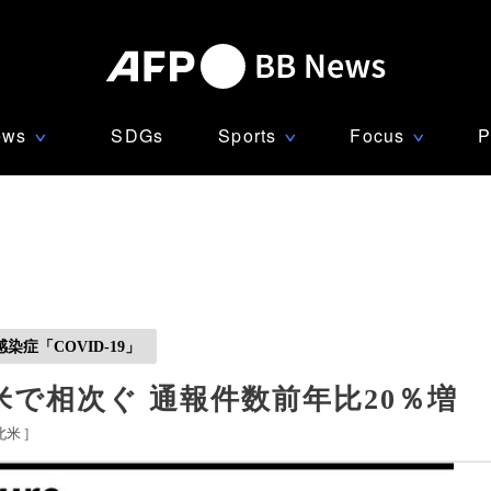
ews
SDGs
Sports
Focus
P
∨
∨
∨
症「COVID-19」
で相次ぐ 通報件数前年比20％増
北米
]