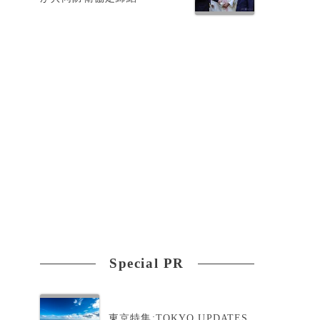
を
系
ふ
Special PR
東京特集:TOKYO UPDATES