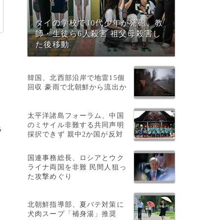
タイの学校で10代少年が発砲、教
師・生徒ら6人殺害 祖父母殺害し
た後移動
韓国、北西部沿岸で地雷15個
回収 豪雨で北朝鮮から流出か
太平洋諸島フォーラム、中国
のミサイル非難する共同声明
ラ
採択できず 親中2か国が反対
国連事務総長、ロシアとウク
ライナ両国を非難 民間人狙っ
た攻撃めぐり
北朝鮮指導部、夏バテ対策に
犬肉スープ「補身湯」推奨