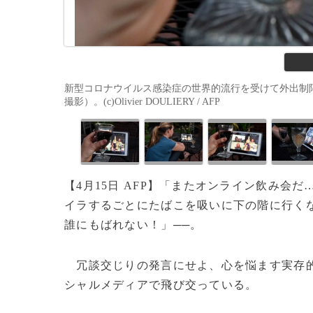
新型コロナウイルス感染症の世界的流行を受けて外出制限
撮影）。(c)Olivier DOULIERY / AFP
【4月15日 AFP】「またオンライン飲み
イラするごとにたばこを吸いに下の階に行く
誰にもばれない！」──。
冗談交じりの発言にせよ、心を悩ます実存的
シャルメディアで飛び交っている。