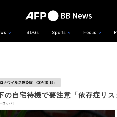
ews
SDGs
Sports
Focus
P
∨
∨
∨
ナウイルス感染症「COVID-19」
下の自宅待機で要注意「依存症リス
ーロッパ
]