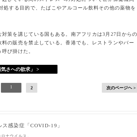
対処する目的で、たばこやアルコール飲料その他の薬物を
対策を講じている国もある。南アフリカは3月27日から
飲料の販売を禁止している。香港でも、レストランやバー
う呼び掛けた。
気さへの欲求」 >
1
2
次のページヘ >
感染症「COVID-19」
コロナウイルス。