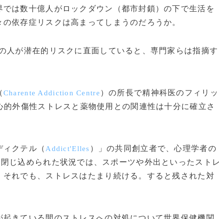
では数十億人がロックダウン（都市封鎖）の下で生活を
々の依存症リスクは高まってしまうのだろうか。
の人が潜在的リスクに直面していると、専門家らは指摘す
（
）の所長で精神科医のフィリッ
Charente Addiction Centre
心的外傷性ストレスと薬物使用との関連性は十分に確立さ
ディクテル（
）」の共同創立者で、心理学者の
Addict'Elles
「閉じ込められた状況では、スポーツや外出といったスト
。それでも、ストレスはたまり続ける。すると残された対
起きている間のストレスへの対処について世界保健機関