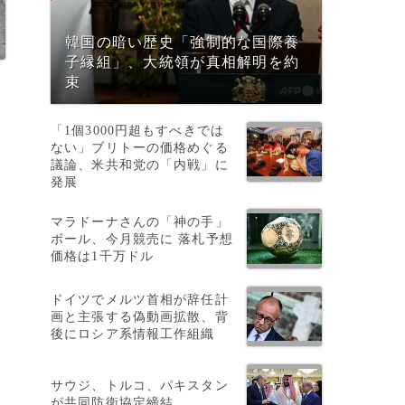
韓国の暗い歴史「強制的な国際養
子縁組」、大統領が真相解明を約
束
「1個3000円超もすべきでは
ない」ブリトーの価格めぐる
議論、米共和党の「内戦」に
発展
マラドーナさんの「神の手」
ボール、今月競売に 落札予想
価格は1千万ドル
ドイツでメルツ首相が辞任計
画と主張する偽動画拡散、背
後にロシア系情報工作組織
サウジ、トルコ、パキスタン
が共同防衛協定締結