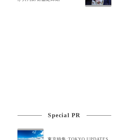
ウ
Special PR
東京特集:TOKYO UPDATES