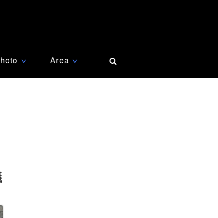
hoto
Area
∨
∨
議