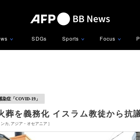
ews
SDGs
Sports
Focus
P
∨
∨
∨
症「COVID-19」
火葬を義務化 イスラム教徒から抗
ランカ
アジア・オセアニア
]