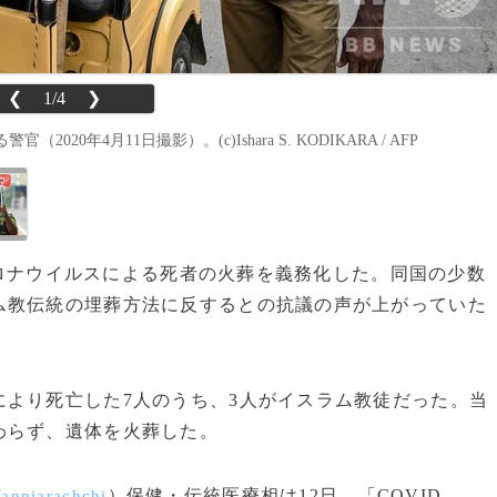
❮
1/4
❯
年4月11日撮影）。(c)Ishara S. KODIKARA / AFP
型コロナウイルスによる死者の火葬を義務化した。同国の少数
ム教伝統の埋葬方法に反するとの抗議の声が上がっていた
より死亡した7人のうち、3人がイスラム教徒だった。当
わらず、遺体を火葬した。
）保健・伝統医療相は12日、「COVID-
Wanniarachchi