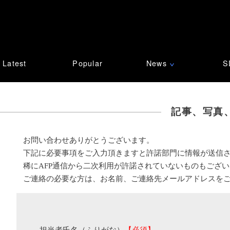
Latest
Popular
News
S
∨
記事、写真
お問い合わせありがとうございます。
下記に必要事項をご入力頂きますと許諾部門に情報が送信
稀にAFP通信から二次利用が許諾されていないものもござ
ご連絡の必要な方は、お名前、ご連絡先メールアドレスを