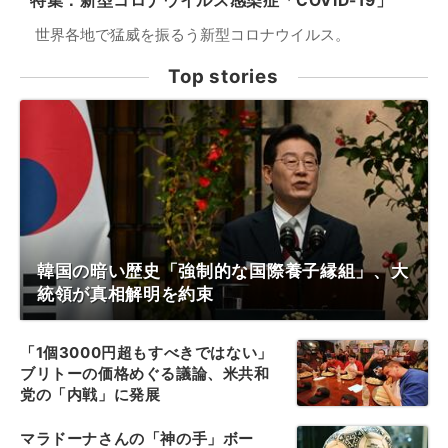
特集：新型コロナウイルス感染症「COVID-19」
世界各地で猛威を振るう新型コロナウイルス。
Top stories
韓国の暗い歴史「強制的な国際養子縁組」、大
統領が真相解明を約束
「1個3000円超もすべきではない」
ブリトーの価格めぐる議論、米共和
党の「内戦」に発展
マラドーナさんの「神の手」ボー