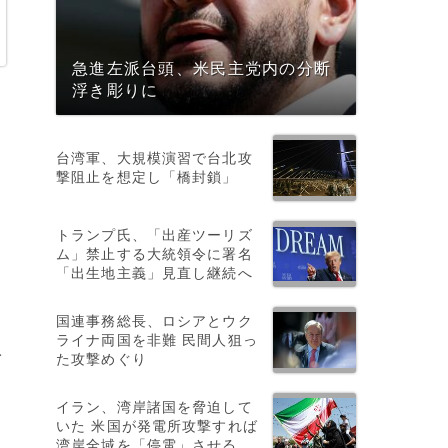
急進左派台頭、米民主党内の分断
浮き彫りに
台湾軍、大規模演習で台北攻
撃阻止を想定し「橋封鎖」
トランプ氏、「出産ツーリズ
ナ
ム」禁止する大統領令に署名
「出生地主義」見直し継続へ
国連事務総長、ロシアとウク
ライナ両国を非難 民間人狙っ
た攻撃めぐり
イ
イラン、湾岸諸国を脅迫して
いた 米国が発電所攻撃すれば
湾岸全域を「停電」させる