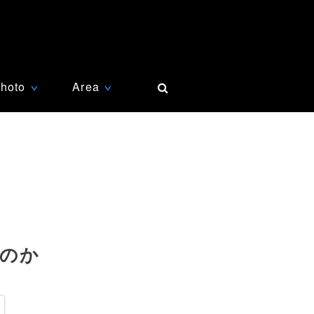
hoto
Area
∨
∨
うのか