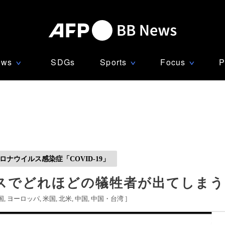
ews
SDGs
Sports
Focus
P
∨
∨
∨
ナウイルス感染症「COVID-19」
スでどれほどの犠牲者が出てしま
国
ヨーロッパ
米国
北米
中国
中国・台湾
]