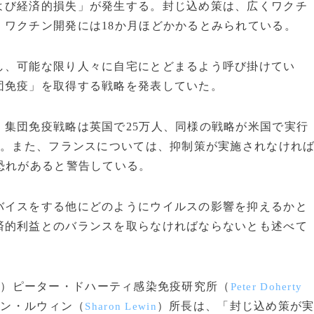
び経済的損失」が発生する。封じ込め策は、広くワクチ
ワクチン開発には18か月ほどかかるとみられている。
、可能な限り人々に自宅にとどまるよう呼び掛けてい
団免疫」を取得する戦略を発表していた。
集団免疫戦略は英国で25万人、同様の戦略が米国で実行
る。また、フランスについては、抑制策が実施されなけれ
恐れがあると警告している。
イスをする他にどのようにウイルスの影響を抑えるかと
済的利益とのバランスを取らなければならないとも述べて
）ピーター・ドハーティ感染免疫研究所（
e
Peter Doherty
ロン・ルウィン（
）所長は、「封じ込め策が
Sharon Lewin