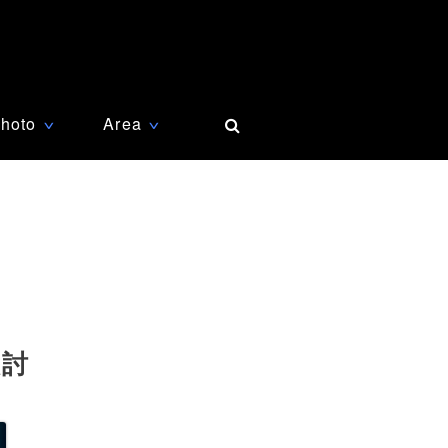
hoto
Area
∨
∨
検討