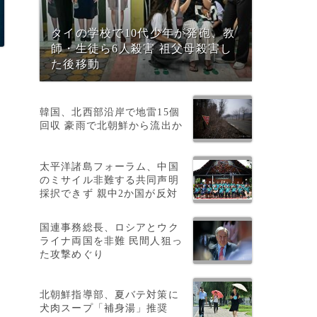
タイの学校で10代少年が発砲、教
師・生徒ら6人殺害 祖父母殺害し
た後移動
韓国、北西部沿岸で地雷15個
回収 豪雨で北朝鮮から流出か
太平洋諸島フォーラム、中国
のミサイル非難する共同声明
採択できず 親中2か国が反対
国連事務総長、ロシアとウク
ライナ両国を非難 民間人狙っ
た攻撃めぐり
北朝鮮指導部、夏バテ対策に
犬肉スープ「補身湯」推奨