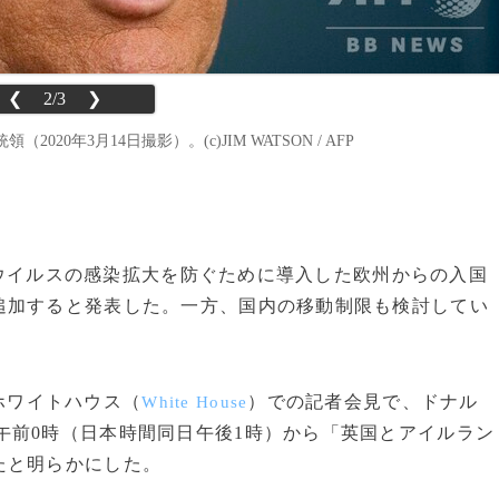
❮
2/3
❯
年3月14日撮影）。(c)JIM WATSON / AFP
ロナウイルスの感染拡大を防ぐために導入した欧州からの入国
追加すると発表した。一方、国内の移動制限も検討してい
ホワイトハウス（
）での記者会見で、ドナル
White House
日午前0時（日本時間同日午後1時）から「英国とアイルラン
たと明らかにした。