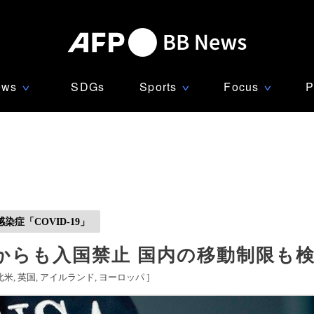
ews
SDGs
Sports
Focus
P
∨
∨
∨
症「COVID-19」
からも入国禁止 国内の移動制限も
北米
英国
アイルランド
ヨーロッパ
]