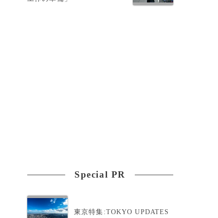
に
Special PR
東京特集:TOKYO UPDATES