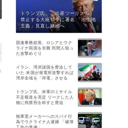
トランプ氏、「出産ツーリズム」
禁止する大統領令に署名 「出生地
主義」見直し継続へ
国連事務総長、ロシアとウク
ライナ両国を非難 民間人狙っ
た攻撃めぐり
イラン、湾岸諸国を脅迫して
ェ
いた 米国が発電所攻撃すれば
湾岸全域を「停電」させる
トランプ氏、米軍のミサイル
不足報道を否定 リークした人
物に拘禁刑を科すと脅迫
独軍需メーカーへのスパイ行
と
為でウクライナ人逮捕 「破壊
工作の準備」