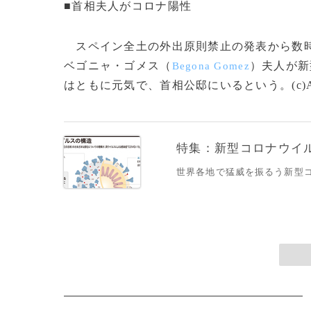
■首相夫人がコロナ陽性
スペイン全土の外出原則禁止の発表から数時
ベゴニャ・ゴメス（
）夫人が新
Begona Gomez
はともに元気で、首相公邸にいるという。(c)AFP/
特集：新型コロナウイルス
世界各地で猛威を振るう新型