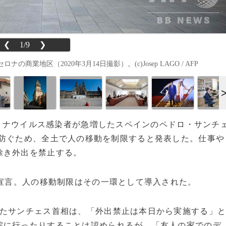
❮
1/9
❯
地区（2020年3月14日撮影）。(c)Josep LAGO / AFP
型コロナウイルス感染者が急増したスペインのペドロ・サンチ
を防ぐため、全土で人の移動を制限すると発表した。仕事や
除き外出を禁止する。
宣言。人の移動制限はその一環として導入された。
たサンチェス首相は、「外出禁止は本日から実施する」
院に行ったりすることは認められるが、「友人の家でのデ