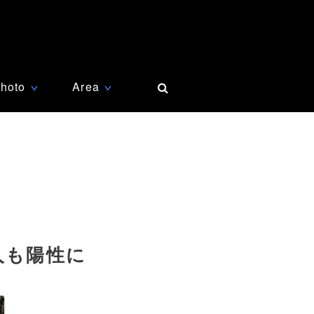
hoto
Area
∨
∨
人も陽性に