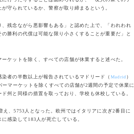
止が守られているか、警察が取り締まるという。
、残念ながら悪影響もある」と認めた上で、「われわれ
その勝利の代償は可能な限り小さくすることが重要だ」と
マーケットを除く、すべての店舗が休業すると述べた。
染者の半数以上が報告されているマドリード（
）
Madrid
パーマーケットを除くすべての店舗が2週間の予定で休業
ード州と同様の措置を取っており、学校も休校している。
増え、5753人となった。欧州ではイタリアに次ぎ2番目に
に感染して183人が死亡している。