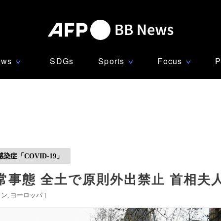
ews
SDGs
Sports
Focus
P
∨
∨
∨
症「COVID-19」
事態 全土で原則外出禁止 首相夫
イン
ヨーロッパ
]