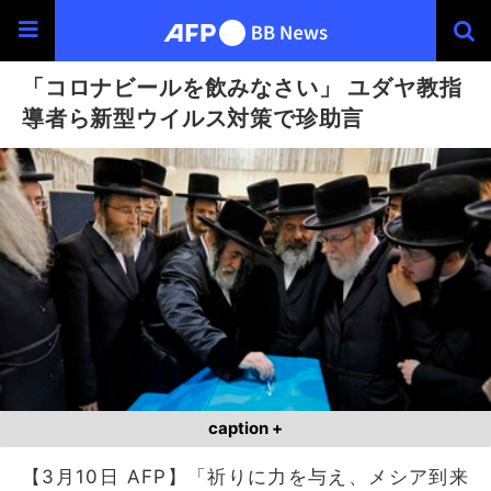
「コロナビールを飲みなさい」 ユダヤ教指
導者ら新型ウイルス対策で珍助言
caption +
【3月10日 AFP】「祈りに力を与え、メシア到来