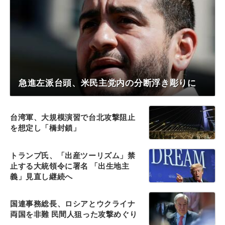
急進左派台頭、米民主党内の分断浮き彫りに
台湾軍、大規模演習で台北攻撃阻止
を想定し「橋封鎖」
トランプ氏、「出産ツーリズム」禁
止する大統領令に署名 「出生地主
義」見直し継続へ
国連事務総長、ロシアとウクライナ
両国を非難 民間人狙った攻撃めぐり